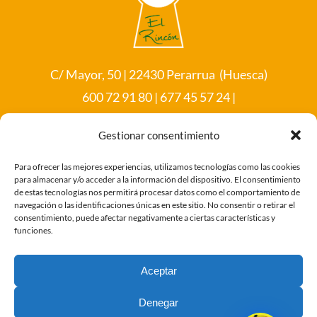
C/ Mayor, 50 | 22430 Perarrua (Huesca)
600 72 91 80 | 677 45 57 24 |
info@casaruralelrincon.com
Gestionar consentimiento
Para ofrecer las mejores experiencias, utilizamos tecnologías como las cookies
para almacenar y/o acceder a la información del dispositivo. El consentimiento
de estas tecnologías nos permitirá procesar datos como el comportamiento de
navegación o las identificaciones únicas en este sitio. No consentir o retirar el
consentimiento, puede afectar negativamente a ciertas características y
Esta web está financiada por la Unión Europea – Next
funciones.
Generation EU
Aceptar
Denegar